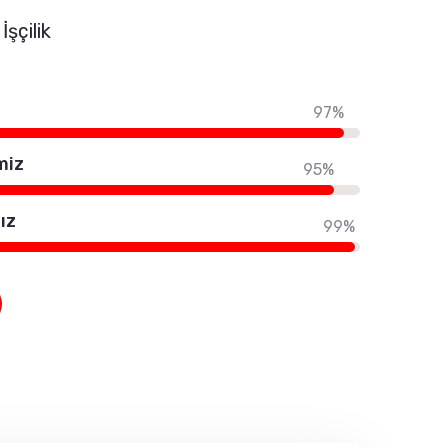
İşçilik
97%
miz
95%
ız
99%