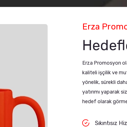
Erza Prom
Hedefl
Erza Promosyon ola
kaliteli işçilik ve
yönelik, sürekli dah
yatırımı yaparak si
hedef olarak görme
Sıkıntısız H