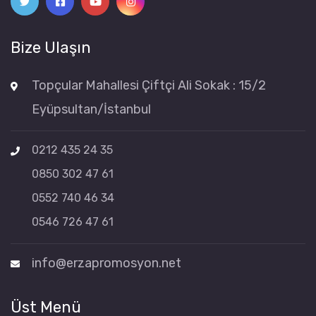
Bize Ulaşın
Topçular Mahallesi Çiftçi Ali Sokak : 15/2
Eyüpsultan/İstanbul
0212 435 24 35
0850 302 47 61
0552 740 46 34
0546 726 47 61
info@erzapromosyon.net
Üst Menü